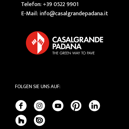
Pressespiegel
Telefon:
+39 0522 9901
Granit
den aussenbereich
RESERVIERTER BEREICH
Unsere Creative Centre
E-Mail:
info@casalgrandepadana.it
Terrazzo
Swimming Pool
Privacy Policy
Bios Ceramics
Cookie Policy
Tactile
Pflege und Reinigung
FOLGEN SIE UNS AUF
: