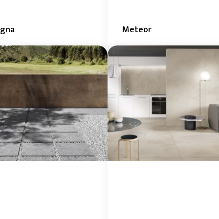
agna
Meteor