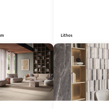
um
Lithos