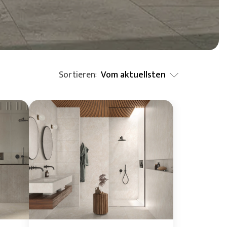
BIM Object
)
Klein (< 60x60cm)
Sortieren
Vom aktuellsten
:
Vom aktuellsten
Vom ältesten
Von A bis Z
Von Z bis A