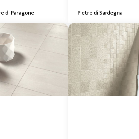
re di Paragone
Pietre di Sardegna