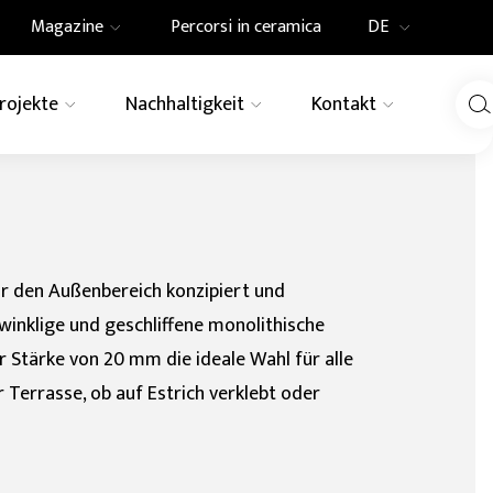
Magazine
Percorsi in ceramica
DE
IT
Projekte
Nachhaltigkeit
Kontakt
Innovation
News
EN
DE
LINIE
rn
Schwimmbader
Elements
Tactile
UN-Agenda 2030
Pressespiegel
Fassadenverkleidung
 Region
für aussenböde
ore
Revêtements céramiques
Granitogres
FR
Holz
Farbe
modulables et combinables
für den Außenbereich konzipiert und
Pietre Native
ooptik
Granit
twinklige und geschliffene monolithische
r Stärke von 20 mm die ideale Wahl für alle
Granitoker
 Terrasse, ob auf Estrich verklebt oder
Gresplus
Ecogres