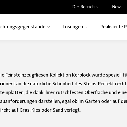
Der Betrieb
News
richtungsgegenstände
Lösungen
Realisierte 
te
Architektur
How to
EFFEKT
eramics
Engagement für die
 Creative Centre
Wohnbau
Ghost
Belüftete Wände
Swimming Pool
Engagement für die
Informationen anforde
Imagina
ebäude
t
Gemeinschaft und die
che für
integrierte
großformatige Dek
Stein
Marmor
Metall
nbereich
Induktionskochfelder
ie Feinsteinzeugfliesen-Kollektion Kerblock wurde speziell 
Zement
Technic
Terrazz
rinnert an die natürliche Schönheit des Steins. Perfekt rech
teinplatten, die dank ihrer rutschfesten Oberfläche und eine
nbereiche
auanforderungen darstellen, egal ob im Garten oder auf der
irekt auf Gras, Kies oder Sand verlegt.
FORMATO