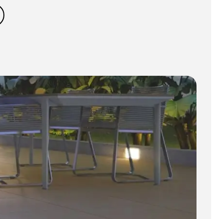
BIM Object
)
Klein (< 60x60cm)