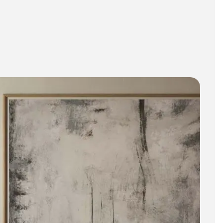
BIM Object
)
Klein (< 60x60cm)