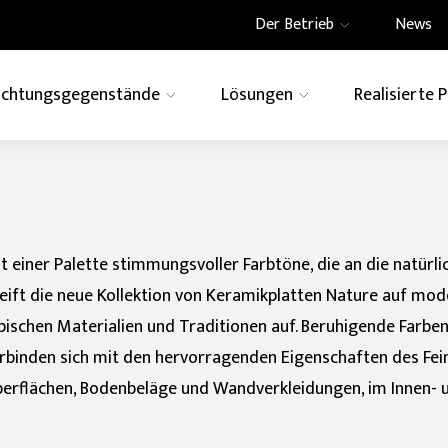
Der Betrieb
News
richtungsgegenstände
Lösungen
Realisierte 
te
Architektur
How to
EFFEKT
eramics
Engagement für die
 Creative Centre
Wohnbau
Ghost
Belüftete Wände
Swimming Pool
Engagement für die
Informationen anforde
Imagina
ebäude
t
Gemeinschaft und die
che für
integrierte
großformatige Dek
Stein
Marmor
Metall
nbereich
Induktionskochfelder
t einer Palette stimmungsvoller Farbtöne, die an die natürl
Zement
Technic
Terrazz
eift die neue Kollektion von Keramikplatten Nature auf mod
pischen Materialien und Traditionen auf. Beruhigende Farb
nbereiche
rbinden sich mit den hervorragenden Eigenschaften des Fein
erflächen, Bodenbeläge und Wandverkleidungen, im Innen- u
FORMATO