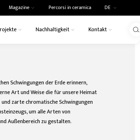
Magazine
Percorsi in ceramica
DE
IT
Projekte
Nachhaltigkeit
Kontakt
Innovation
News
EN
DE
LINIE
rn
Schwimmbader
Elements
Tactile
UN-Agenda 2030
Pressespiegel
Fassadenverkleidung
 Region
für aussenböde
ore
Revêtements céramiques
Granitogres
FR
Holz
Farbe
modulables et combinables
ichen Schwingungen der Erde erinnern,
Pietre Native
ooptik
Granit
erne Art und Weise die für unsere Heimat
en und zarte chromatische Schwingungen
Granitoker
steinzeugs, um alle Arten von
Gresplus
nd Außenbereich zu gestalten.
Ecogres