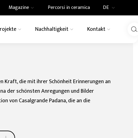
Magazine
Percorsi in ceramica
DE
IT
Projekte
Nachhaltigkeit
Kontakt
Innovation
News
EN
DE
LINIE
rn
Schwimmbader
Elements
Tactile
UN-Agenda 2030
Pressespiegel
Fassadenverkleidung
 Region
für aussenböde
ore
Revêtements céramiques
Granitogres
FR
Holz
Farbe
modulables et combinables
en Kraft, die mit ihrer Schönheit Erinnerungen an
Pietre Native
ooptik
Granit
ana der schönsten Anregungen und Bilder
tion von Casalgrande Padana, die an die
Granitoker
Gresplus
Ecogres