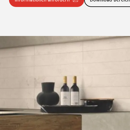
Informationen anfordern
Download-Bereich
20 mm
Platten (≥ 120x240cm)
Groß (≥60x60cm
Entdecken Sie alle Kollektionen