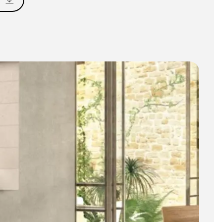
BIM Object
)
Klein (< 60x60cm)