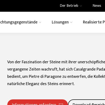
Der Betrieb
News
richtungsgegenstände
Lösungen
Realisierte 
te
Architektur
How to
EFFEKT
eramics
Engagement für die
 Creative Centre
Wohnbau
Ghost
Belüftete Wände
Swimming Pool
Engagement für die
Informationen anforde
Imagina
ebäude
t
Gemeinschaft und die
che für
integrierte
großformatige Dek
Stein
Marmor
Metall
nbereich
Induktionskochfelder
Von der Faszination der Steine mit ihrer unerschöpflich
Zement
Technic
Terrazz
vergangene Zeiten wachruft, hat sich Casalgrande Pad
bedient, um Pietre di Paragone zu entwerfen, die Kollek
nbereiche
natürliche Eleganz des Steins erinnert.
FORMATO