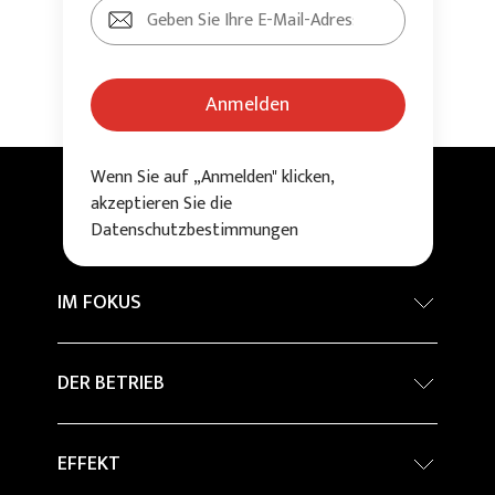
Anmelden
Wenn Sie auf „Anmelden" klicken,
akzeptieren Sie die
Datenschutzbestimmungen
IM FOKUS
Internationaler Architekturwettbewerb -
DER BETRIEB
Grand Prix
Nachhaltigkeit
Company Profile
EFFEKT
Percorsi in ceramica
Architektur