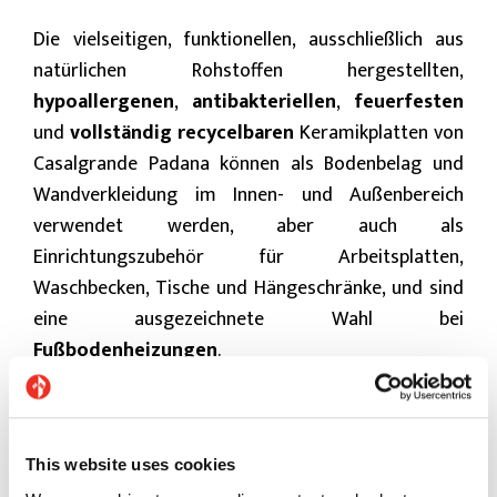
Die vielseitigen, funktionellen, ausschließlich aus
natürlichen Rohstoffen hergestellten,
hypoallergenen
,
antibakteriellen
,
feuerfesten
und
vollständig recycelbaren
Keramikplatten von
Casalgrande Padana können als Bodenbelag und
Wandverkleidung im Innen- und Außenbereich
verwendet werden, aber auch als
Einrichtungszubehör für Arbeitsplatten,
Waschbecken, Tische und Hängeschränke, und sind
eine ausgezeichnete Wahl bei
Fußbodenheizungen
.
Die
Feinsteinzeugkollektionen
von
Casagrande
Padana
unterstreichen mit ihren warmen und
weichen Farbtönen die Natürlichkeit der
This website uses cookies
Oberflächen, um gesunde und wohltuende