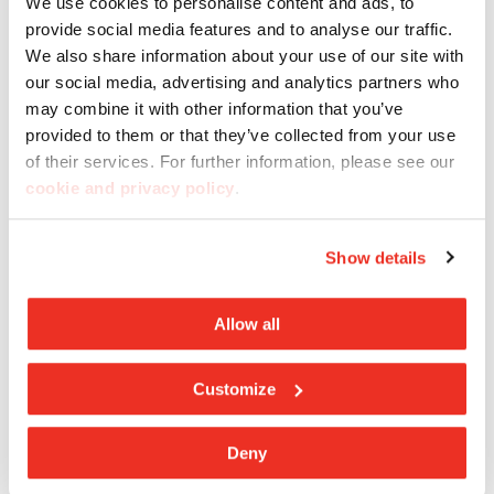
We use cookies to personalise content and ads, to
Umgebungen zu schaffen, die mit Materialien und
provide social media features and to analyse our traffic.
Komponenten entworfen wurden, die unseren
We also share information about your use of our site with
our social media, advertising and analytics partners who
Planeten respektieren und eine sanfte und
may combine it with other information that you’ve
bezaubernde Atmosphäre vermitteln, die mit den
provided to them or that they’ve collected from your use
Menschen, die diese Räume bewohnen, in Resonanz
of their services. For further information, please see our
tritt und ihr Wohlbefinden steigert.
cookie and privacy policy
.
Show details
Allow all
Customize
Deny