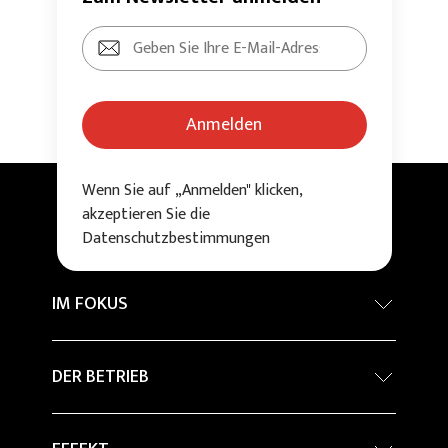
Anmelden
Wenn Sie auf „Anmelden" klicken,
akzeptieren Sie die
Datenschutzbestimmungen
IM FOKUS
Internationaler Architekturwettbewerb -
DER BETRIEB
Grand Prix
Nachhaltigkeit
Company Profile