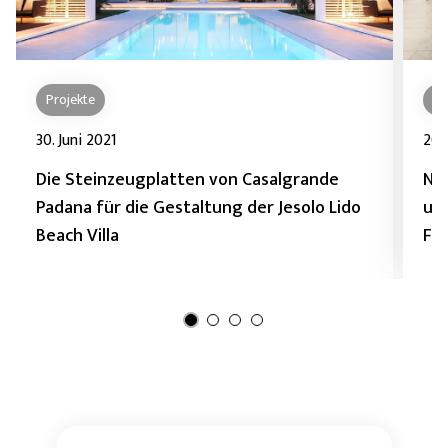
Projekte
N
30. Juni 2021
20.
Die Steinzeugplatten von Casalgrande
Na
Padana für die Gestaltung der Jesolo Lido
un
Beach Villa
Fe