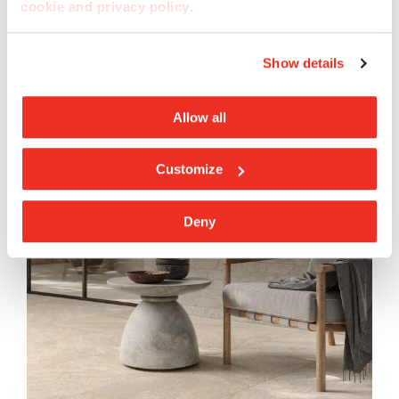
cookie and privacy policy
.
Show details
Allow all
Customize
Deny