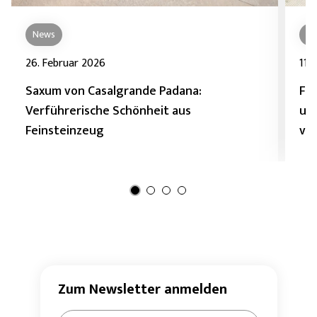
News
Ho
26. Februar 2026
11.
Saxum von Casalgrande Padana:
Fe
Verführerische Schönheit aus
und
Feinsteinzeug
ve
Zum Newsletter anmelden