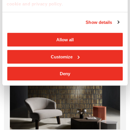
cookie and privacy policy
.
Show details
Wandverkleidung: Imagina Decoro Modular
Allow all
Customize
Deny