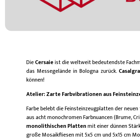
6 mm
8 mm - 10 mm (Standard)
11 mm - 15 mm
Die
Cersaie
ist die weltweit bedeutendste Fach
das Messegelände in Bologna zurück.
Casalgr
können!
Atelier: Zarte Farbvibrationen aus Feinstein
Farbe belebt die Feinsteinzeugplatten der neuen
aus acht monochromen Farbnuancen (Brume, Cristal
monolithischen Platten
mit einer dünnen Stär
große Mosaikfliesen mit 5x5 cm und 5x15 cm Mosa