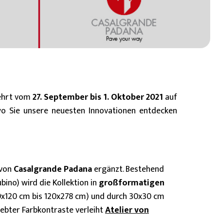
BIM Object
)
Klein (< 60x60cm)
kehrt vom
27. September bis 1. Oktober 2021
auf
wo Sie unsere neuesten Innovationen entdecken
 von
Casalgrande Padana
ergänzt. Bestehend
ino) wird die Kollektion in
großformatigen
x120 cm bis 120x278 cm) und durch 30x30 cm
iebter Farbkontraste verleiht
Atelier von