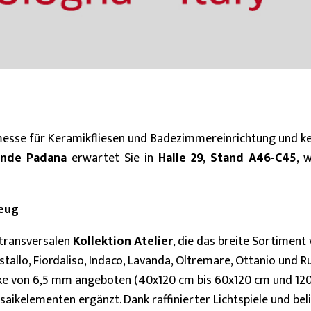
20 mm
Platten (≥ 120x240cm)
Groß (≥60x60cm
Entdecken Sie alle Kollektionen
messe für Keramikfliesen und Badezimmereinrichtung und 
ande Padana
erwartet Sie in
Halle 29, Stand A46-C45
, 
zeug
 transversalen
Kollektion Atelier
, die das breite Sortiment
lo, Fiordaliso, Indaco, Lavanda, Oltremare, Ottanio und Rub
ke von 6,5 mm angeboten (40x120 cm bis 60x120 cm und 120
ikelementen ergänzt. Dank raffinierter Lichtspiele und bel