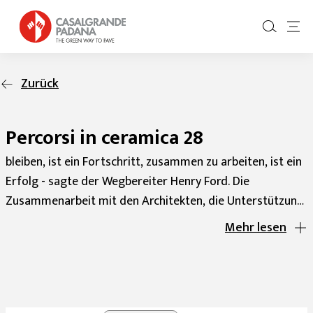
Zurück
Percorsi in ceramica 28
bleiben, ist ein Fortschritt, zusammen zu arbeiten, ist ein
Erfolg - sagte der Wegbereiter Henry Ford. Die
Zusammenarbeit mit den Architekten, die Unterstützung
ihrer Ideen und die Untermauerung deren Umsetzung
Mehr lesen
sind der wesentliche methodologische Ansatz für das
Handeln von Casalgrande Padana. Es handelt sich um
einen unternehmerischen Werdegang, der durch
zahlreiche bedeutende Erfahrungen an der Seite der