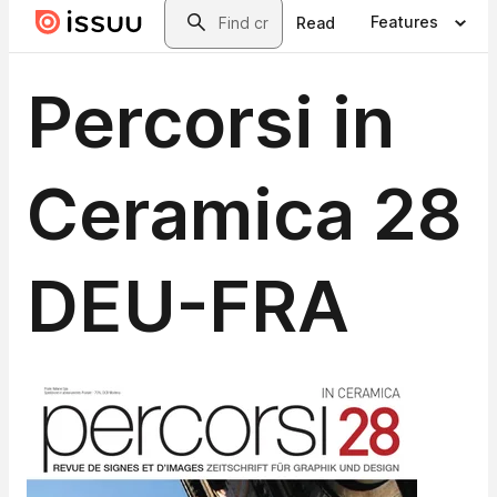
Protagonisten des internationalen Panoramas der
Architektur gekennzeichnet ist, wie im Fall von Daniel
Libeskind, mit dem Casalgrande Padana anhand der
Lieferung von 50.000 m² Keramikfassadenverkleidungen
gemeinsam die bedeutenden Residenzen CityLife in
Mailand und anschließend die Installation Pinnacle, die
anlässlich des Bologna Water Designs 2013 - der
Veranstaltung zur Stadtgestaltung, die die letzte
Cersaie- Messe begleitete - entworfen und konstruiert
wurde, verwirklichte. Die Beziehung zu dem Architekten
aus New York gestaltete sich noch konkreter anhand
eines Abkommens zur Zusammenarbeit, das die Planung
und die Herstellung einiger neuer Serien von
Keramikfussböden und -verkleidungen aus Feinsteinzeug
vorsieht, bezüglich derer die für das Pinnacle
verwendeten Platten einen ersten Vorgeschmack bieten.