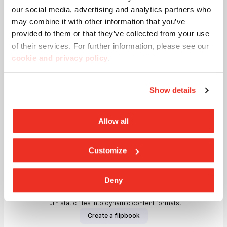
Wissenschaft, Mathematik, Astronomie und Design
our social media, advertising and analytics partners who
miteinander. Diese Seiten enthalten ein direktes Zeugnis
may combine it with other information that you’ve
seiner Denk- und Planungsweise in Form eines
provided to them or that they’ve collected from your use
interessanten Interviews, das Libeskind am Rande der
of their services. For further information, please see our
Preisverleihung der IX. Veranstaltung des Grand Prix
cookie and privacy policy
.
Casalgrande Padana gab, zu deren Anlass Libeskind als
Ehrengast eine Festrede hielt.
Show details
Allow all
Customize
Deny