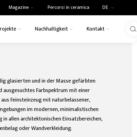
Magazine
Percorsi in ceramica
DE
IT
Projekte
Nachhaltigkeit
Kontakt
Innovation
News
EN
DE
LINIE
rn
Schwimmbader
Elements
Tactile
UN-Agenda 2030
Pressespiegel
Fassadenverkleidung
 Region
für aussenböde
ore
Revêtements céramiques
Granitogres
FR
Holz
Farbe
modulables et combinables
dig glasierten und in der Masse gefärbten
Pietre Native
ooptik
Granit
und ausgesuchtes Farbspektrum mit einer
 aus Feinsteinzeug mit naturbelassener,
Granitoker
 Umgebungen im modernen, minimalistischen
Gresplus
 in allen architektonischen Einsatzbereichen,
odenbelag oder Wandverkleidung.
Ecogres