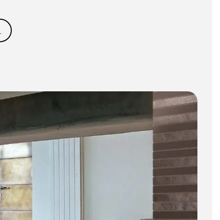
BIM Object
)
Klein (< 60x60cm)