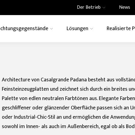
Der Betrieb
News
richtungsgegenstände
Lösungen
Realisierte 
te
Architektur
How to
EFFEKT
eramics
Engagement für die
 Creative Centre
Wohnbau
Ghost
Belüftete Wände
Swimming Pool
Engagement für die
Informationen anforde
Imagina
ebäude
t
Gemeinschaft und die
che für
integrierte
großformatige Dek
Stein
Marmor
Metall
nbereich
Induktionskochfelder
Architecture von Casalgrande Padana besteht aus vollstän
Zement
Technic
Terrazz
Feinsteinzeugplatten und zeichnet sich durch ein breites 
Palette von edlen neutralen Farbtönen aus. Elegante Farben
nbereiche
geschliffener oder glänzender Oberfläche passen sich an
oder Industrial-Chic-Stil an und ermöglichen die Anwendung
sowohl im Innen- als auch im Außenbereich, egal ob als B
FORMATO