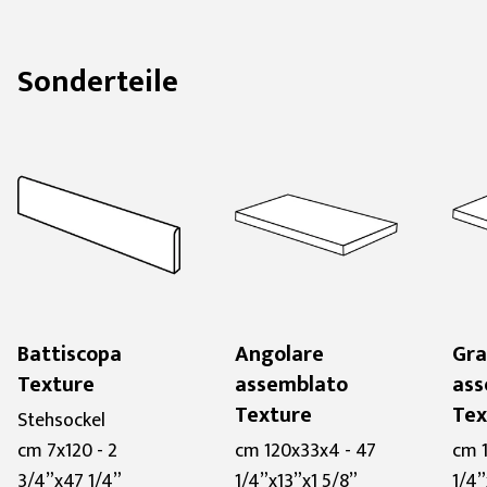
Sonderteile
Battiscopa
Angolare
Gr
Texture
assemblato
ass
Texture
Tex
Stehsockel
cm 7x120 - 2
cm 120x33x4 - 47
cm 
3/4”x47 1/4”
1/4”x13”x1 5/8”
1/4”