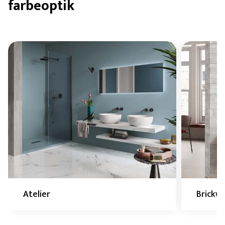
farbeoptik
Atelier
Brickw