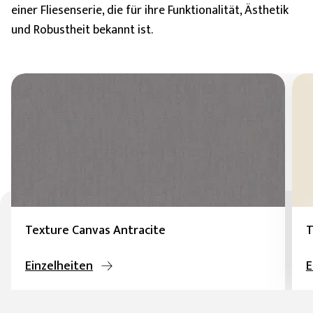
einer Fliesenserie, die für ihre Funktionalität, Ästhetik
Wohnbereichen zu schaffen oder im Gegensatz dazu
und Robustheit bekannt ist.
Räume abzugrenzen und verschiedene
Funktionsbereiche sowohl im Innen- als auch im
Außenbereich zu unterscheiden.
Texture Canvas Antracite
T
Einzelheiten
E