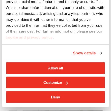
provide social media features and to analyse our traffic.
We also share information about your use of our site with
our social media, advertising and analytics partners who
may combine it with other information that you’ve
provided to them or that they’ve collected from your use
of their services. For further information, please see our
Kundendienst
cookie and privacy policy
.
Brauchen Sie Hilfe? Casalgrande Padana bietet
Show details
Ihnen einen Kundendienst, der Ihnen die
gewünschte Unterstützung und Beratung bietet.
Allow all
Customize
Kontaktieren Sie uns
Deny