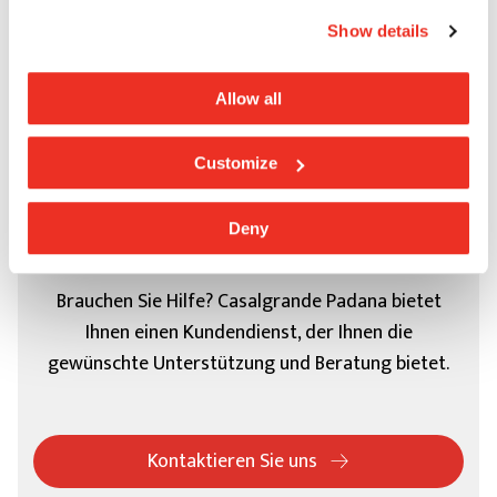
Show details
Allow all
Customize
Deny
Kundendienst
Brauchen Sie Hilfe? Casalgrande Padana bietet
Ihnen einen Kundendienst, der Ihnen die
gewünschte Unterstützung und Beratung bietet.
Kontaktieren Sie uns