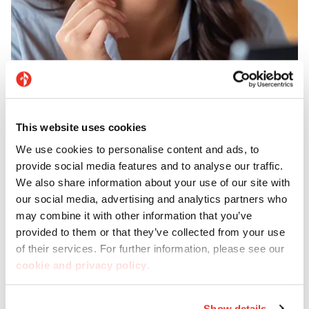
Kundendienst
This website uses cookies
Brauchen Sie Hilfe? Casalgrande Padana bietet
We use cookies to personalise content and ads, to
Ihnen einen Kundendienst, der Ihnen die
provide social media features and to analyse our traffic.
We also share information about your use of our site with
gewünschte Unterstützung und Beratung bietet.
our social media, advertising and analytics partners who
may combine it with other information that you’ve
provided to them or that they’ve collected from your use
Kontaktieren Sie uns
of their services. For further information, please see our
cookie and privacy policy
.
Show details