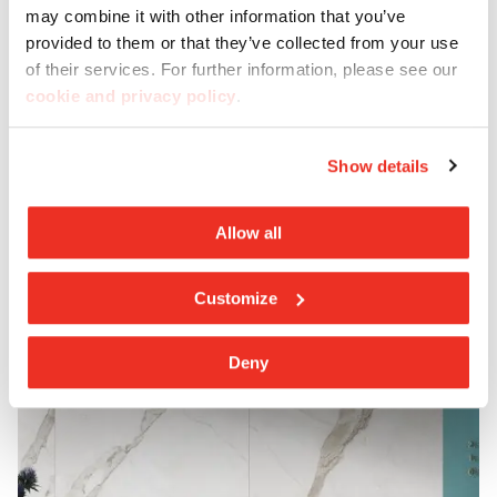
Kundendienst
may combine it with other information that you’ve
provided to them or that they’ve collected from your use
Brauchen Sie Hilfe? Casalgrande Padana bietet
of their services. For further information, please see our
cookie and privacy policy
.
Ihnen einen Kundendienst, der Ihnen die
gewünschte Unterstützung und Beratung bietet.
Show details
Kontaktieren Sie uns
Allow all
Customize
Deny