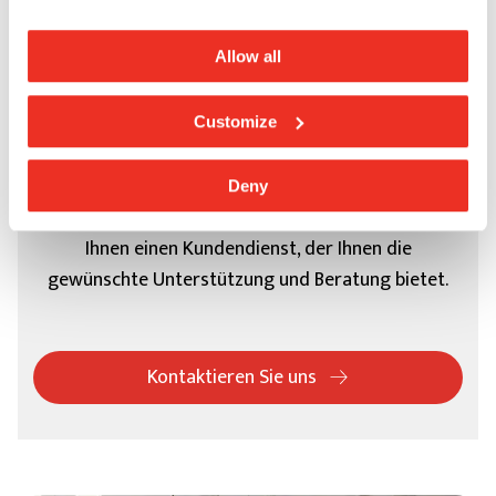
Allow all
Customize
Kundendienst
Deny
Brauchen Sie Hilfe? Casalgrande Padana bietet
Ihnen einen Kundendienst, der Ihnen die
gewünschte Unterstützung und Beratung bietet.
Kontaktieren Sie uns