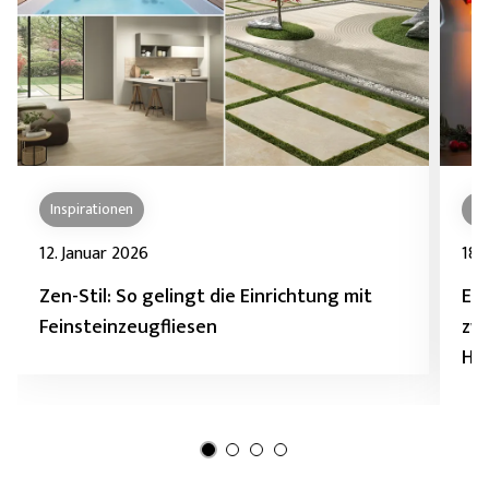
Inspirationen
In
12. Januar 2026
18.
Zen-Stil: So gelingt die Einrichtung mit
Ein
Feinsteinzeugfliesen
zwi
Ha