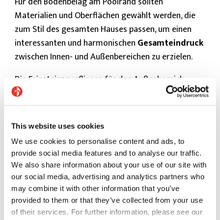
Für den Bodenbelag am Poolrand sollten
Materialien und Oberflächen gewählt werden, die
zum Stil des gesamten Hauses passen, um einen
interessanten und harmonischen
Gesamteindruck
zwischen Innen- und Außenbereichen zu erzielen.
Die Feinsteinzeugfliesen für den Außenbereich
sollten darüber hinaus einige grundlegende
Eigenschaften aufweisen und
frostbeständig
,
chemikalienbeständig, fleckenbeständig,
This website uses cookies
verschleißfest und abriebfest sein. Sie sollten
We use cookies to personalise content and ads, to
lichtbeständige Farben
aufweisen, nicht
provide social media features and to analyse our traffic.
saugfähig,
feuerfest
und widerstandsfähig gegen
We also share information about your use of our site with
jegliche äußere Belastung sein und eine hohe
our social media, advertising and analytics partners who
mechanische Festigkeit und Belastbarkeit
may combine it with other information that you’ve
aufweisen. Sie sollten darüber hinaus
jeder
provided to them or that they’ve collected from your use
of their services. For further information, please see our
Witterung
widerstehen
, feuchtigkeits- und